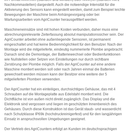
Nachkommastellen) dargestellt. Auch die notwendige Intensität für die
Aktivierung des Sensors kann eingestellt werden, damit zum Beispiel leichte
Bewegungen der Maschine beim Anhängevorgang oder bei
Wartungsarbeiten vom AgriCounter herausgefiltert werden.
Maschineneinsätze sind mit hohen Kosten verbunden, daher muss eine
abrechnungsrelevante Zeiterfassung absolut manipulationssicher sein. Der
AgriCounter arbeitet ohne außenliegende Sensoren, ist permanent
eingeschaltet und hat keine Bedienmöglichkeit für den Benutzer. Nach der
Montage wird die mitgelieferte, eindeutig nummerierte Plombe angebracht.
Danach sind die Demontage, der Batteriewechsel oder Bedienfunktionen
wie Nullstellen oder Setzen von Einstellungen nur durch sichtbare
Zerstörung der Plombe möglich. Falls der AgriCounter auf eine andere
Maschine montiert werden soll oder nach Jahren einmal die Batterien
gewechselt werden müssen kann der Besitzer eine weitere der 5
mitgelieferten Plomben verwenden.
Der AgriCounter hat ein einteiliges, durchsichtiges Gehäuse, das mit 4
Schrauben auf die Montageplatte aus Edelstahl montiert wird. Die
Dichtfläche ist von außen nicht direkt zugänglich. Das Display und die
Elektronik sind vergossen und liegen im geschützten Innenbereich des
Gehäuses. Durch diese Konstruktion ist das Gerät staub- und wasserdicht
nach Schutzklasse IP69k (hochdruckreinigerfest) und für den langjährigen
Einsatz in anspruchsvollen Umgebungen geeignet.
Der Vertrieb des AgriCounters erfolgt an Kunden im deutschsprachigen