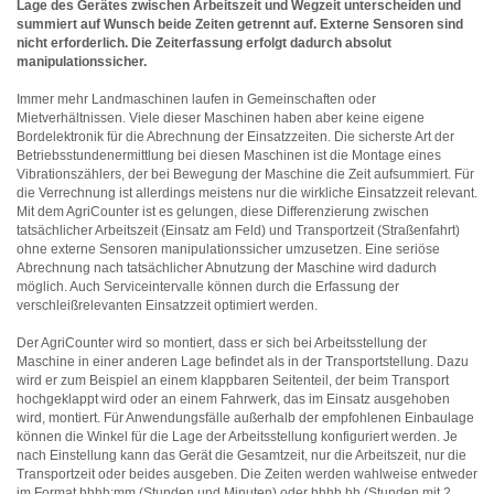
Lage des Gerätes zwischen Arbeitszeit und Wegzeit unterscheiden und
summiert auf Wunsch beide Zeiten getrennt auf. Externe Sensoren sind
nicht erforderlich. Die Zeiterfassung erfolgt dadurch absolut
manipulationssicher.
Immer mehr Landmaschinen laufen in Gemeinschaften oder
Mietverhältnissen. Viele dieser Maschinen haben aber keine eigene
Bordelektronik für die Abrechnung der Einsatzzeiten. Die sicherste Art der
Betriebsstundenermittlung bei diesen Maschinen ist die Montage eines
Vibrationszählers, der bei Bewegung der Maschine die Zeit aufsummiert. Für
die Verrechnung ist allerdings meistens nur die wirkliche Einsatzzeit relevant.
Mit dem AgriCounter ist es gelungen, diese Differenzierung zwischen
tatsächlicher Arbeitszeit (Einsatz am Feld) und Transportzeit (Straßenfahrt)
ohne externe Sensoren manipulationssicher umzusetzen. Eine seriöse
Abrechnung nach tatsächlicher Abnutzung der Maschine wird dadurch
möglich. Auch Serviceintervalle können durch die Erfassung der
verschleißrelevanten Einsatzzeit optimiert werden.
Der AgriCounter wird so montiert, dass er sich bei Arbeitsstellung der
Maschine in einer anderen Lage befindet als in der Transportstellung. Dazu
wird er zum Beispiel an einem klappbaren Seitenteil, der beim Transport
hochgeklappt wird oder an einem Fahrwerk, das im Einsatz ausgehoben
wird, montiert. Für Anwendungsfälle außerhalb der empfohlenen Einbaulage
können die Winkel für die Lage der Arbeitsstellung konfiguriert werden. Je
nach Einstellung kann das Gerät die Gesamtzeit, nur die Arbeitszeit, nur die
Transportzeit oder beides ausgeben. Die Zeiten werden wahlweise entweder
im Format hhhh:mm (Stunden und Minuten) oder hhhh,hh (Stunden mit 2