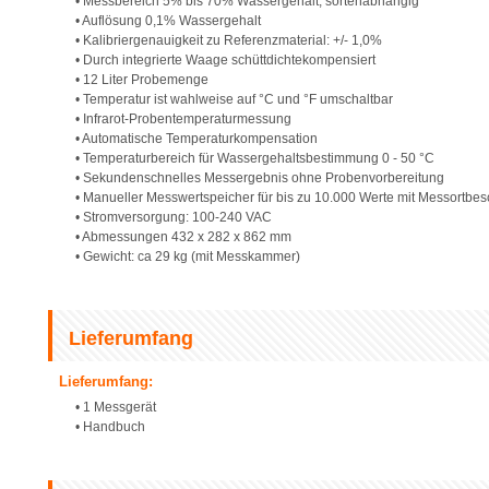
• Messbereich 5% bis 70% Wassergehalt, sortenabhängig
• Auflösung 0,1% Wassergehalt
• Kalibriergenauigkeit zu Referenzmaterial: +/- 1,0%
• Durch integrierte Waage schüttdichtekompensiert
• 12 Liter Probemenge
• Temperatur ist wahlweise auf °C und °F umschaltbar
• Infrarot-Probentemperaturmessung
• Automatische Temperaturkompensation
• Temperaturbereich für Wassergehaltsbestimmung 0 - 50 °C
• Sekundenschnelles Messergebnis ohne Probenvorbereitung
• Manueller Messwertspeicher für bis zu 10.000 Werte mit Messortbe
• Stromversorgung: 100-240 VAC
• Abmessungen 432 x 282 x 862 mm
• Gewicht: ca 29 kg (mit Messkammer)
Lieferumfang
Lieferumfang:
• 1 Messgerät
• Handbuch