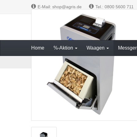
E-Mail: shop@agris.de
Tel.: 0800 5600 711
Messen und W
Home
%-Aktion
Waagen
Messger
S
Messgeräte
Feuchtemesser für Biomasse
Feuch
t
a
r
t
s
e
i
t
e