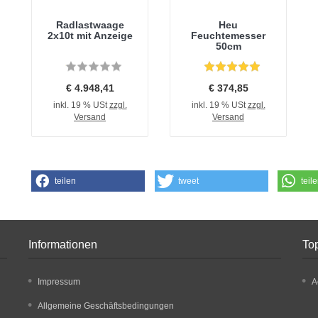
Radlastwaage
Heu
2x10t mit Anzeige
Feuchtemesser
50cm
€ 4.948,41
€ 374,85
inkl. 19 % USt
zzgl.
inkl. 19 % USt
zzgl.
Versand
Versand
teilen
tweet
teil
Informationen
Top
Impressum
A
Allgemeine Geschäftsbedingungen