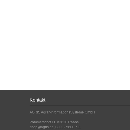
Kontakt
AGRIS Agrar-InformationsSysteme GmbH
Pommersdorf 11, A3820 Raabs
shop@agris.de, 0800 / 5600 711