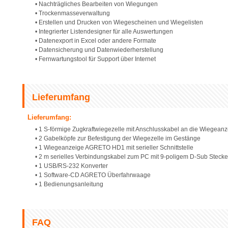
• Nachträgliches Bearbeiten von Wiegungen
• Trockenmasseverwaltung
• Erstellen und Drucken von Wiegescheinen und Wiegelisten
• Integrierter Listendesigner für alle Auswertungen
• Datenexport in Excel oder andere Formate
• Datensicherung und Datenwiederherstellung
• Fernwartungstool für Support über Internet
Lieferumfang
Lieferumfang:
• 1 S-förmige Zugkraftwiegezelle mit Anschlusskabel an die Wiegean
• 2 Gabelköpfe zur Befestigung der Wiegezelle im Gestänge
• 1 Wiegeanzeige AGRETO HD1 mit serieller Schnittstelle
• 2 m serielles Verbindungskabel zum PC mit 9-poligem D-Sub Stecke
• 1 USB/RS-232 Konverter
• 1 Software-CD AGRETO Überfahrwaage
• 1 Bedienungsanleitung
FAQ