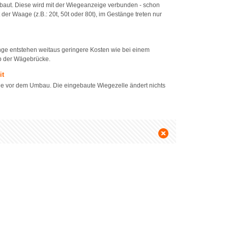
baut. Diese wird mit der Wiegeanzeige verbunden - schon
er Waage (z.B.: 20t, 50t oder 80t), im Gestänge treten nur
nge entstehen weitaus geringere Kosten wie bei einem
b der Wägebrücke.
it
e vor dem Umbau. Die eingebaute Wiegezelle ändert nichts