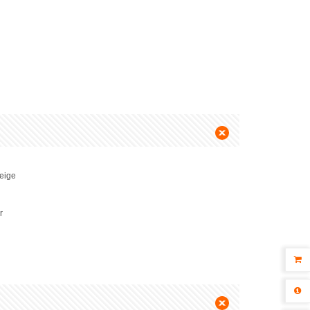
zeige
r