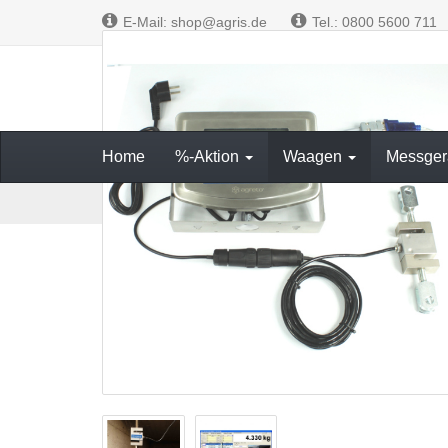
E-Mail: shop@agris.de
Tel.: 0800 5600 711
Messen und W
Home
%-Aktion
Waagen
Messger
S
Waagen
Fahrzeugwaagen
Modernisierungsbau
t
a
r
t
s
e
i
t
e