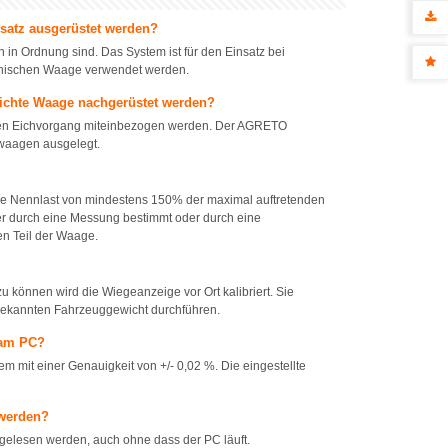
atz ausgerüstet werden?
 Ordnung sind. Das System ist für den Einsatz bei
anischen Waage verwendet werden.
ichte Waage nachgerüstet werden?
 den Eichvorgang miteinbezogen werden. Der AGRETO
swaagen ausgelegt.
ine Nennlast von mindestens 150% der maximal auftretenden
er durch eine Messung bestimmt oder durch eine
n Teil der Waage.
 können wird die Wiegeanzeige vor Ort kalibriert. Sie
bekannten Fahrzeuggewicht durchführen.
 am PC?
 mit einer Genauigkeit von +/- 0,02 %. Die eingestellte
 werden?
gelesen werden, auch ohne dass der PC läuft.