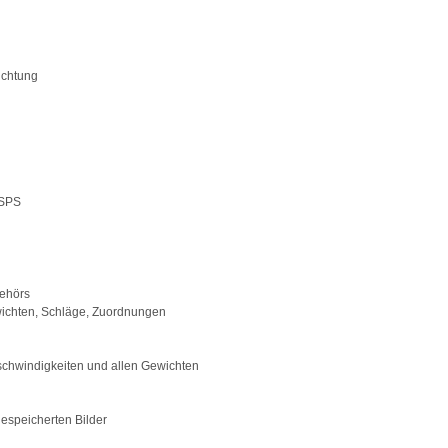
uchtung
 SPS
behörs
wichten, Schläge, Zuordnungen
eschwindigkeiten und allen Gewichten
espeicherten Bilder