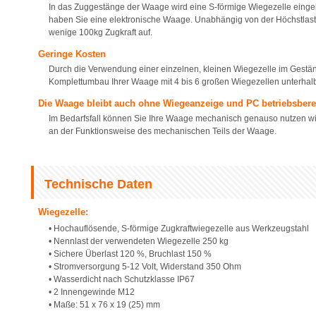
In das Zuggestänge der Waage wird eine S-förmige Wiegezelle einge
haben Sie eine elektronische Waage. Unabhängig von der Höchstlast d
wenige 100kg Zugkraft auf.
Geringe Kosten
Durch die Verwendung einer einzelnen, kleinen Wiegezelle im Gestä
Komplettumbau Ihrer Waage mit 4 bis 6 großen Wiegezellen unterhal
Die Waage bleibt auch ohne Wiegeanzeige und PC betriebsbere
Im Bedarfsfall können Sie Ihre Waage mechanisch genauso nutzen wi
an der Funktionsweise des mechanischen Teils der Waage.
Technische Daten
Wiegezelle:
• Hochauflösende, S-förmige Zugkraftwiegezelle aus Werkzeugstahl
• Nennlast der verwendeten Wiegezelle 250 kg
• Sichere Überlast 120 %, Bruchlast 150 %
• Stromversorgung 5-12 Volt, Widerstand 350 Ohm
• Wasserdicht nach Schutzklasse IP67
• 2 Innengewinde M12
• Maße: 51 x 76 x 19 (25) mm