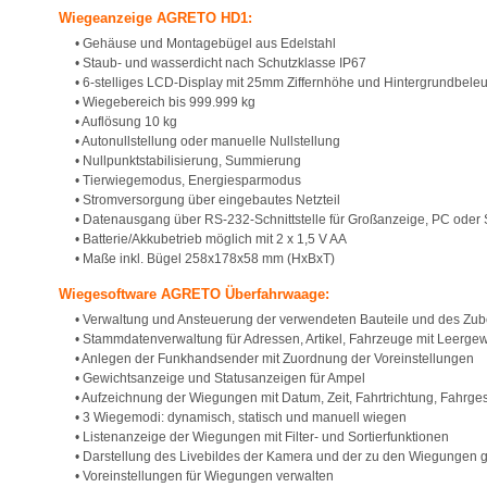
Wiegeanzeige AGRETO HD1:
• Gehäuse und Montagebügel aus Edelstahl
• Staub- und wasserdicht nach Schutzklasse IP67
• 6-stelliges LCD-Display mit 25mm Ziffernhöhe und Hintergrundbele
• Wiegebereich bis 999.999 kg
• Auflösung 10 kg
• Autonullstellung oder manuelle Nullstellung
• Nullpunktstabilisierung, Summierung
• Tierwiegemodus, Energiesparmodus
• Stromversorgung über eingebautes Netzteil
• Datenausgang über RS-232-Schnittstelle für Großanzeige, PC oder
• Batterie/Akkubetrieb möglich mit 2 x 1,5 V AA
• Maße inkl. Bügel 258x178x58 mm (HxBxT)
Wiegesoftware AGRETO Überfahrwaage:
• Verwaltung und Ansteuerung der verwendeten Bauteile und des Zu
• Stammdatenverwaltung für Adressen, Artikel, Fahrzeuge mit Leerge
• Anlegen der Funkhandsender mit Zuordnung der Voreinstellungen
• Gewichtsanzeige und Statusanzeigen für Ampel
• Aufzeichnung der Wiegungen mit Datum, Zeit, Fahrtrichtung, Fahrg
• 3 Wiegemodi: dynamisch, statisch und manuell wiegen
• Listenanzeige der Wiegungen mit Filter- und Sortierfunktionen
• Darstellung des Livebildes der Kamera und der zu den Wiegungen g
• Voreinstellungen für Wiegungen verwalten